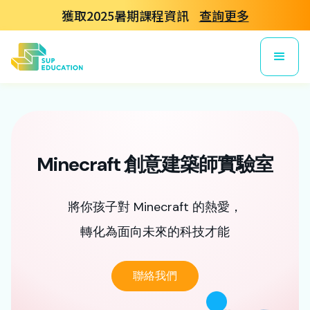
獲取2025暑期課程資訊
查詢更多
M
i
n
e
c
r
a
f
t
創
意
建
築
師
實
驗
室
將你孩子對 Minecraft 的熱愛，
轉化為面向未來的科技才能
聯絡我們