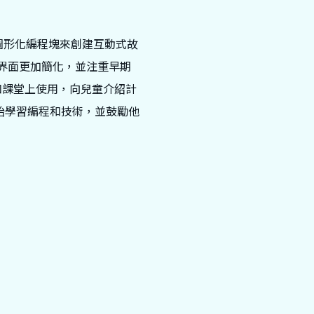
接圖形化編程塊來創建互動式故
，但界面更加簡化，並注重早期
中和課堂上使用，向兒童介紹計
開始學習編程和技術，並鼓勵他