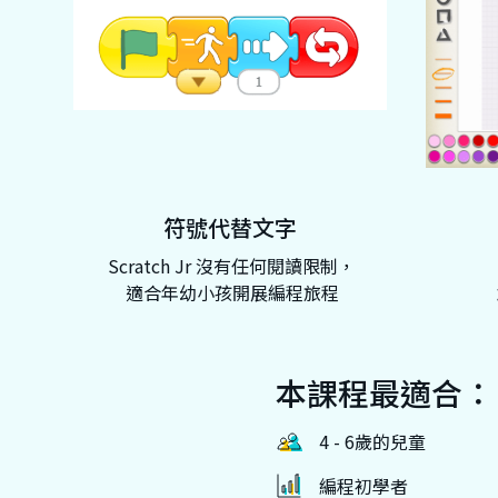
符號代替文字
Scratch Jr 沒有任何閱讀限制，
適合年幼小孩開展編程旅程
本課程最適合：
4 - 6歲的兒童
編程初學者