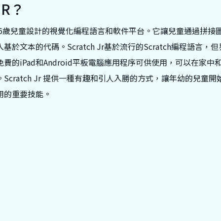
JR？
特別為4至6歲兒童設計的視覺化編程語言和軟件平台。它讓兒童通過拼
於文本的代碼。Scratch Jr基於流行的Scratch編程語言
費的iPad和Android平板電腦應用程序可供使用，可以在家
Scratch Jr 提供一種有趣和引人入勝的方式，讓年幼的兒童
用的重要技能。